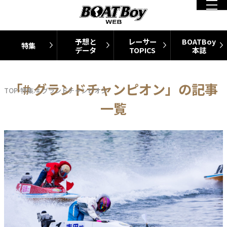
予想と
レーサー
BOATBoy
特集
データ
TOPICS
本誌
「# グランドチャンピオン」の記事
TOP
特集
# グランドチャンピオン
一覧