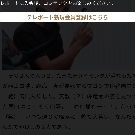
レボートに入会後、コンテンツをお楽しみください。
テレボート新規会員登録はこちら
その２人の入りと、たまたまタイミングが重なった
が西山貴浩。森高一真が運転するワゴンで仲谷颯仁
一緒に鳴門入りした。天敵（？）峰竜太の姿を見つ
た西山はさっそく口撃。「帰れ帰れーっ！」だっ
（笑）。いつも通りの絡みに、峰も大笑い。なんだ
んだで仲良しの２人である。