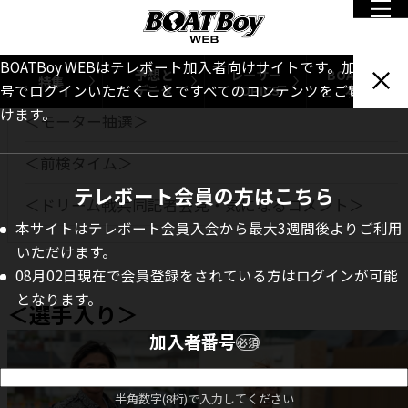
INDEX
BOATBoy WEBはテレボート加入者向けサイトです。加入者番
予想と
レーサー
BOATBoy
＜選手入り＞
特集
データ
TOPICS
本誌
号でログインいただくことですべてのコンテンツをご覧いただ
けます。
＜モーター抽選＞
＜前検タイム＞
テレボート会員の方はこちら
＜ドリーム戦共同記者会見・気になるコメント＞
本サイトはテレボート会員入会から最大3週間後よりご利用
いただけます。
08月02日現在で会員登録をされている方はログインが可能
となります。
＜選手入り＞
加入者番号
必須
半角数字(8桁)で入力してください