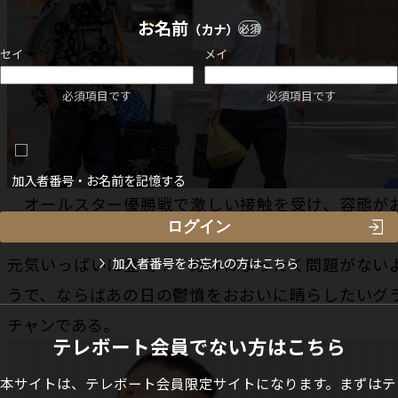
お名前
（カナ）
必須
セイ
メイ
必須項目です
必須項目です
加入者番号・お名前を記憶する
オールスター優勝戦で激しい接触を受け、容態が
おいに心配された定松勇樹は、師匠の峰竜太ととも
元気いっぱいに登場！ 身体はまったく問題がない
加入者番号をお忘れの方はこちら
うで、ならばあの日の鬱憤をおおいに晴らしたいグ
チャンである。
テレボート会員でない方はこちら
本サイトは、テレボート会員限定サイトになります。まずはテ