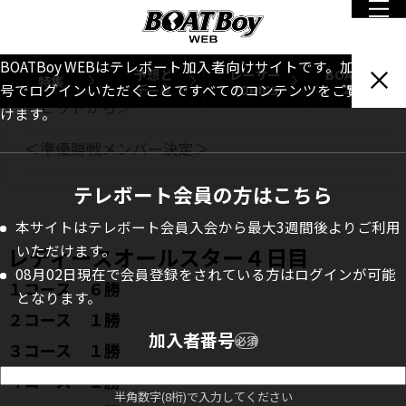
レディースオールスター４日目
＜本日のベストレース＞
BOATBoy WEBはテレボート加入者向けサイトです。加入者番
予想と
レーサー
BOATBoy
特集
データ
TOPICS
本誌
号でログインいただくことですべてのコンテンツをご覧いただ
＜ピットから＞
けます。
＜準優勝戦メンバー決定＞
テレボート会員の方はこちら
本サイトはテレボート会員入会から最大3週間後よりご利用
いただけます。
レディースオールスター４日目
08月02日現在で会員登録をされている方はログインが可能
１コース ６勝
となります。
２コース １勝
加入者番号
必須
３コース １勝
４コース １勝
半角数字(8桁)で入力してください