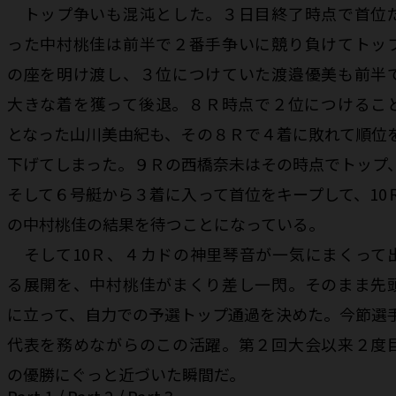
トップ争いも混沌とした。３日目終了時点で首位
った中村桃佳は前半で２番手争いに競り負けてトッ
の座を明け渡し、３位につけていた渡邉優美も前半
大きな着を獲って後退。８Ｒ時点で２位につけるこ
となった山川美由紀も、その８Ｒで４着に敗れて順位
下げてしまった。９Ｒの西橋奈未はその時点でトップ
そして６号艇から３着に入って首位をキープして、10
の中村桃佳の結果を待つことになっている。
そして10Ｒ、４カドの神里琴音が一気にまくって
る展開を、中村桃佳がまくり差し一閃。そのまま先
に立って、自力での予選トップ通過を決めた。今節選
代表を務めながらのこの活躍。第２回大会以来２度
の優勝にぐっと近づいた瞬間だ。