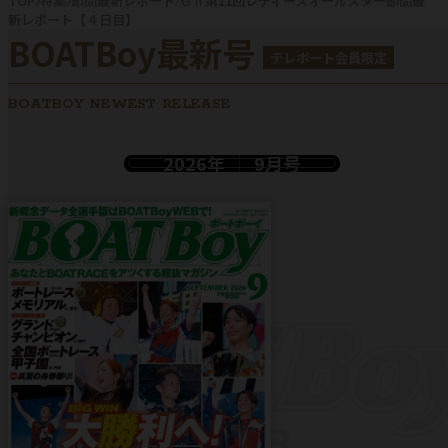
TOP
特集
節間最新レポート
ＧⅡ第11回レディースオールスター節間最
新レポート【４日目】
BOATBoy最新号
テレボート会員限定
BOATBOY NEWEST RELEASE
2026年
9月号