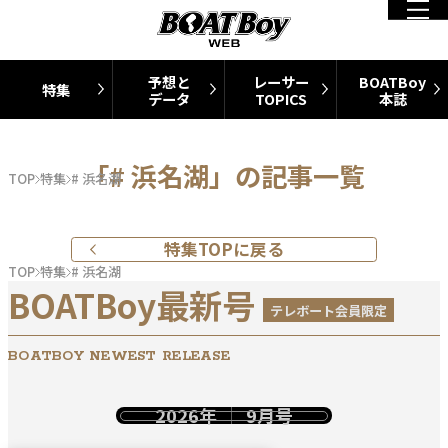
予想と
レーサー
BOATBoy
特集
データ
TOPICS
本誌
「# 浜名湖」の記事一覧
TOP
特集
# 浜名湖
特集TOPに戻る
TOP
特集
# 浜名湖
BOATBoy最新号
テレボート会員限定
BOATBOY NEWEST RELEASE
2026年
9月号