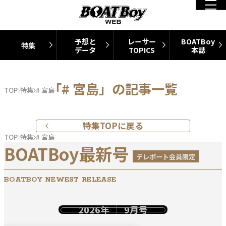
予想と
レーサー
BOATBoy
特集
データ
TOPICS
本誌
「# 宮島」の記事一覧
TOP
特集
# 宮島
特集TOPに戻る
TOP
特集
# 宮島
BOATBoy最新号
テレボート会員限定
BOATBOY NEWEST RELEASE
2026年
9月号