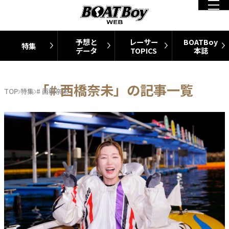
予想と
レーサー
BOATBoy
特集
データ
TOPICS
本誌
「# 西橋奈未」の記事一覧
TOP
特集
# 西橋奈未