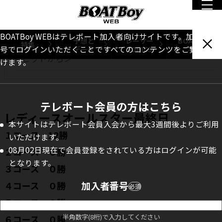
レディースオールスター最終日
＜優勝戦＞
BOATBoy WEBはテレボート加入者向けサイトです。加入者番
予想と
レーサー
BOATBoy
特集
データ
TOPICS
本誌
号でログインいただくことですべてのコンテンツをご覧いただ
＜ピットから＞
けます。
テレボート会員の方はこちら
レディースオールスター最終日
本サイトはテレボート会員入会から最大3週間後よりご利用
１コース 12勝
いただけます。
08月02日現在で会員登録をされている方はログインが可能
２コース ０勝
となります。
３コース ０勝
４コース ０勝
加入者番号
必須
５コース ０勝
半角数字(8桁)で入力してください
６コース ０勝