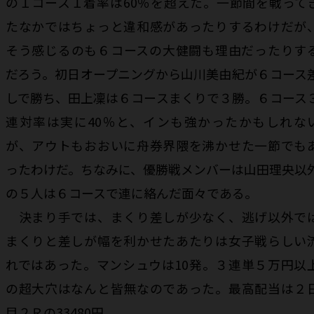
の１コース１着率は60％を超えた。一節間を戦って
たなかではちょっと違和感があったりするわけだが
そう感じるのも６コースの大健闘も理由だったりす
だろう。初日オープニングから山川美由紀が６コース
しで勝ち、田上凜は６コースまくりで３勝。６コース
連対率は実に40％と、インも強かったかもしれな
が、アウトもおおいに舟券界隈を沸かせた一節でも
ったわけだ。ちなみに、優勝戦メンバーは山田理央以
の５人は６コースで連に絡んだ面々である。
決まり手では、まくり差しが少なく、逃げ以外で
まくりと差しが幅を利かせたあたりは女子戦らしい
れではあった。マンシュウは10発。３連単５万円以
の超大穴はなんと皆無なのであった。最高配当は２
目２Ｒの33480円。