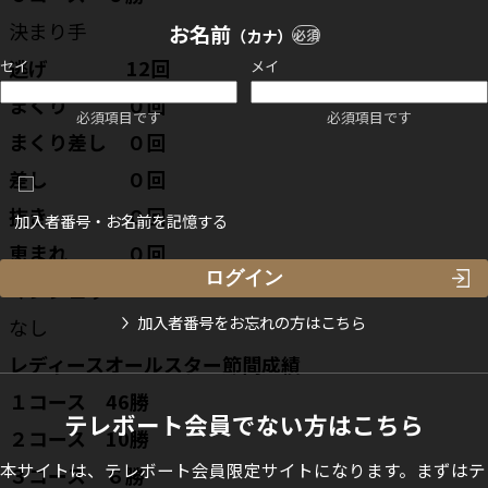
決まり手
お名前
（カナ）
必須
逃げ 12回
セイ
メイ
まくり ０回
必須項目です
必須項目です
まくり差し ０回
差し ０回
抜き ０回
加入者番号・お名前を記憶する
恵まれ ０回
マンシュウ
加入者番号をお忘れの方はこちら
なし
レディースオールスター節間成績
１コース 46勝
テレボート会員でない方はこちら
２コース 10勝
本サイトは、テレボート会員限定サイトになります。まずはテ
３コース ６勝