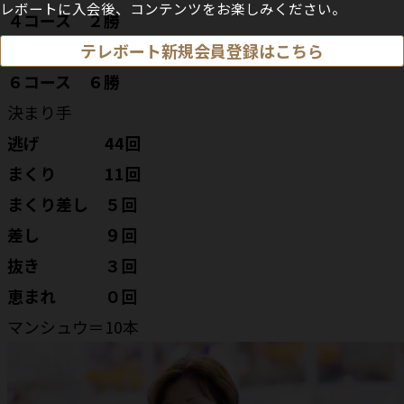
レボートに入会後、コンテンツをお楽しみください。
４コース ２勝
５コース ２勝
テレボート新規会員登録はこちら
６コース ６勝
決まり手
逃げ 44回
まくり 11回
まくり差し ５回
差し ９回
抜き ３回
恵まれ ０回
マンシュウ＝10本