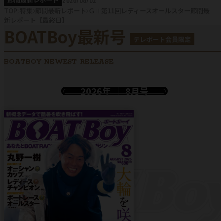
TOP
特集
節間最新レポート
ＧⅡ第11回レディースオールスター節間最
新レポート【最終日】
BOATBoy最新号
テレボート会員限定
BOATBOY NEWEST RELEASE
2026年
8月号