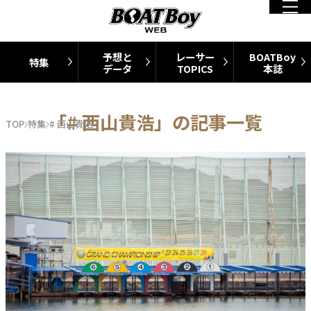
予想と
レーサー
BOATBoy
特集
データ
TOPICS
本誌
「# 西山貴浩」の記事一覧
TOP
特集
# 西山貴浩