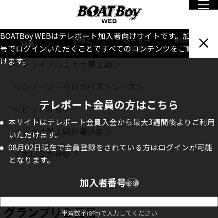
INDEX
BOATBoy WEBはテレボート加入者向けサイトです。加入者番
予想と
レーサー
BOATBoy
グランプリ２日目
特集
データ
TOPICS
本誌
号でログインいただくことですべてのコンテンツをご覧いただ
けます。
＜トライアル１ｓｔ第２戦＞
＜シリーズ・今日のベストレース＞
テレボート会員の方はこちら
＜ピットから＞
本サイトはテレボート会員入会から最大3週間後よりご利用
＜２ｎｄ第１戦枠番決定＞
いただけます。
08月02日現在で会員登録をされている方はログインが可能
＜本日の水神祭＞
となります。
加入者番号
必須
グランプリ２日目
半角数字(8桁)で入力してください