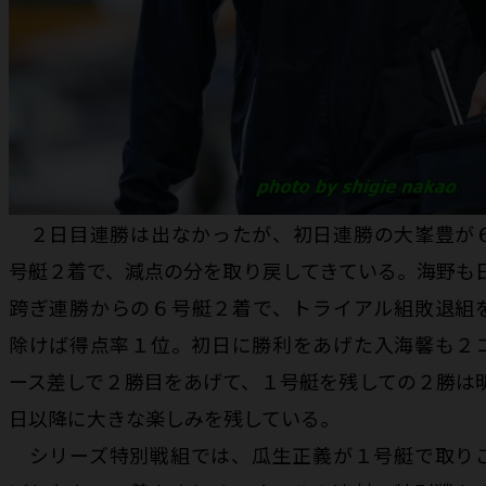
２日目連勝は出なかったが、初日連勝の大峯豊が
号艇２着で、減点の分を取り戻してきている。海野も
跨ぎ連勝からの６号艇２着で、トライアル組敗退組
除けば得点率１位。初日に勝利をあげた入海馨も２
ース差しで２勝目をあげて、１号艇を残しての２勝は
日以降に大きな楽しみを残している。
シリーズ特別戦組では、瓜生正義が１号艇で取り