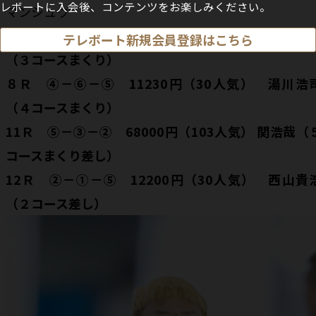
レボートに入会後、コンテンツをお楽しみください。
マンシュウ
７Ｒ ③－⑥－⑤ 44140円（93人気） 大池佑
テレボート新規会員登録はこちら
（３コースまくり）
８Ｒ ④－⑥－⑤ 11230円（30人気） 湯川浩
（４コースまくり）
11Ｒ ⑤－③－② 68000円（103人気） 関浩哉（
コースまくり差し）
12Ｒ ②－①－⑤ 12200円（30人気） 西山貴
（２コース差し）