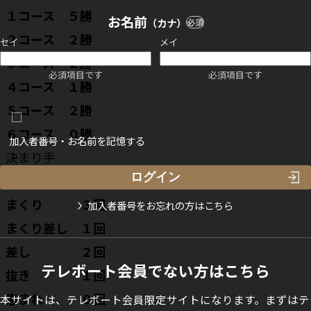
１コース ５勝
お名前
（カナ）
必須
２コース ２勝
セイ
メイ
３コース ２勝
必須項目です
必須項目です
４コース １勝
５コース ２勝
６コース ０勝
加入者番号・お名前を記憶する
決まり手
逃げ ５回
まくり ３回
加入者番号をお忘れの方はこちら
まくり差し １回
差し ２回
テレボート会員でない方はこちら
抜き １回
恵まれ ０回
本サイトは、テレボート会員限定サイトになります。まずはテ