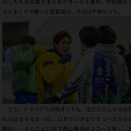
ぼしたものの着をまとめてオール３連対。特別戦を
カドまくりで勝った菅章哉は、今日は不発だった。
さて、トライアルが始まっても、住之江らしからぬ
れは止まらなかった。11Ｒでいきなり５コースから
勝利！ さらには12Ｒで西山貴浩が２コース差し。