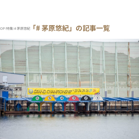
「# 茅原悠紀」の記事一覧
OP
特集
# 茅原悠紀