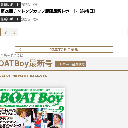
間最新レポート
2025/11/29
Ｇ第28回チャレンジカップ節間最新レポート【前検日】
間最新レポート
2025/11/24
2
3
特集TOPに戻る
特集
# 茅原悠紀
OATBoy最新号
テレボート会員限定
TBOY NEWEST RELEASE
2026年
9月号