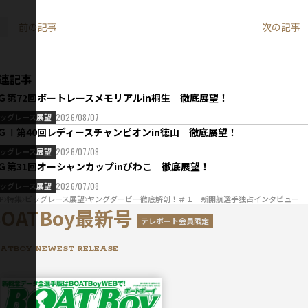
前の記事
次の記事
連記事
Ｇ第72回ボートレースメモリアルin桐生 徹底展望！
ッグレース展望
2026/08/07
ＧⅠ第40回レディースチャンピオンin徳山 徹底展望！
ッグレース展望
2026/07/08
Ｇ第31回オーシャンカップinびわこ 徹底展望！
ッグレース展望
2026/07/08
P
特集
ビッグレース展望
ヤングダービー徹底解剖！＃１ 新開航選手独占インタビュー
BOATBoy最新号
テレボート会員限定
ATBOY NEWEST RELEASE