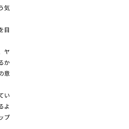
う気
を目
、ヤ
るか
の意
てい
るよ
ップ