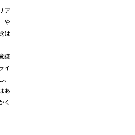
リア
。や
覚は
意識
ライ
し、
はあ
かく