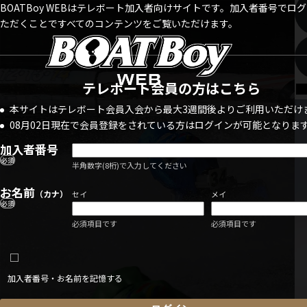
BOATBoy WEBはテレボート加入者向けサイトです。加入者番号でロ
ただくことですべてのコンテンツをご覧いただけます。
テレボート会員の方はこちら
本サイトはテレボート会員入会から最大3週間後よりご利用いただけ
08月02日現在で会員登録をされている方はログインが可能となりま
加入者番号
必須
半角数字(8桁)で入力してください
お名前
（カナ）
セイ
メイ
必須
必須項目です
必須項目です
加入者番号・お名前を記憶する