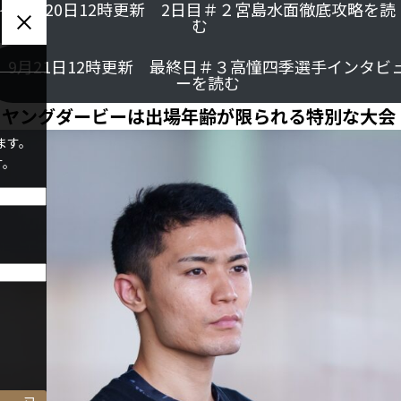
9月20日12時更新 2日目＃２宮島水面徹底攻略を読
グインい
む
9月21日12時更新 最終日＃３高憧四季選手インタビ
ーを読む
■ヤングダービーは出場年齢が限られる特別な大会
ます。
す。