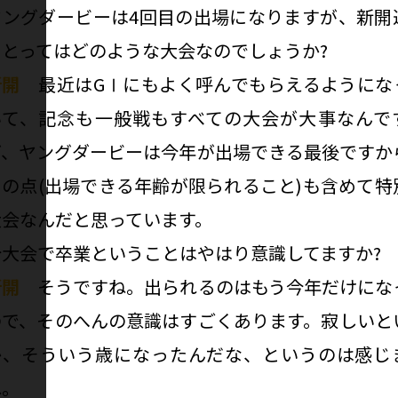
――ヤングダービーは4回目の出場になりますが、新開
にとってはどのような大会なのでしょうか?
新開
最近はGⅠにもよく呼んでもらえるようにな
いて、記念も一般戦もすべての大会が大事なんで
ど、ヤングダービーは今年が出場できる最後ですか
その点(出場できる年齢が限られること)も含めて特
大会なんだと思っています。
―今大会で卒業ということはやはり意識してますか?
新開
そうですね。出られるのはもう今年だけにな
ので、そのへんの意識はすごくあります。寂しいと
か、そういう歳になったんだな、というのは感じ
ね。