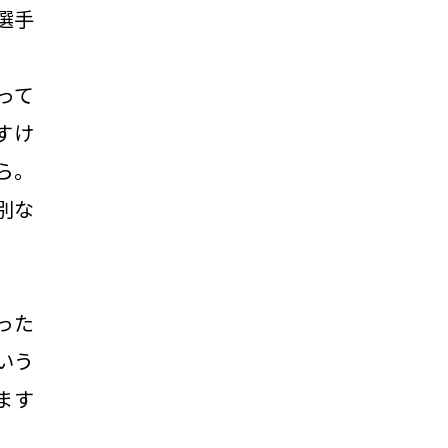
選手
って
すけ
ら。
別な
った
いう
ます