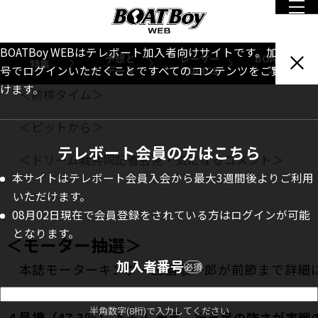
INDEX
BOATBoy WEBはテレボート加入者向けサイトです。加入者番
予想と
レーサー
BOATBoy
＜モーター抽選＞
特集
データ
TOPICS
本誌
号でログインいただくことですべてのコンテンツをご覧いただ
けます。
＜前検タイム＞
＜ピットから＞
テレボート会員の方はこちら
＜ドリーム戦共同記者会見・気になるコメント＞
本サイトはテレボート会員入会から最大3週間後よりご利用
いただけます。
08月02日現在で会員登録をされている方はログインが可能
となります。
＜モーター抽選＞
加入者番号
本誌モーターキング・三島敬一郎が前節まで詳細
必須
チェックして、上位10基を選出！
半角数字(8桁)で入力してください
４号機（47.3％） Ａ＋＋ 出足、行き足の強さが実戦