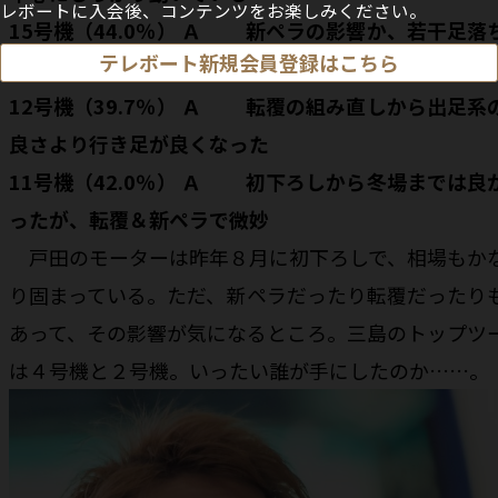
レボートに入会後、コンテンツをお楽しみください。
15号機（44.0％） Ａ 新ペラの影響か、若干足落
テレボート新規会員登録はこちら
感あるが、いい意味で平行線
12号機（39.7％） Ａ 転覆の組み直しから出足系
良さより行き足が良くなった
11号機（42.0％） Ａ 初下ろしから冬場までは良
ったが、転覆＆新ペラで微妙
戸田のモーターは昨年８月に初下ろしで、相場もか
り固まっている。ただ、新ペラだったり転覆だったり
あって、その影響が気になるところ。三島のトップツ
は４号機と２号機。いったい誰が手にしたのか……。