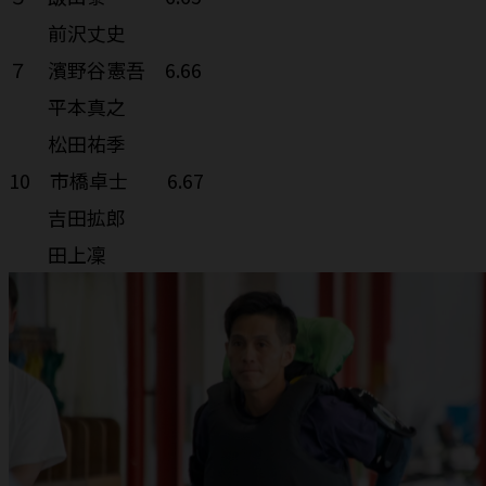
前沢丈史
７ 濱野谷憲吾 6.66
平本真之
松田祐季
10 市橋卓士 6.67
吉田拡郎
田上凜