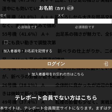
お名前
道中にも効いていて強力
（カナ）
必須
セイ
メイ
２号機（43.8％） Ａ＋＋ 初下ろしから大きな部品交
なく、直線系統込みで強め
必須項目です
必須項目です
55号機（41.6％） Ａ＋ 出足系の強さが魅力で、全
的にも良い動きで調整次第
63号機（40.4％） Ａ＋ 新ペラの仕上がりか、二
加入者番号・お名前を記憶する
足、スリット足や中間速が強め
９号機（41.4％） Ａ 全体的に強めに動いてい
加入者番号をお忘れの方はこちら
が、新ペラの影響か若干足落ち
26号機（38.1％） Ａ 全体的に良かったが近辺の
きは微妙で新ペラ調整次第
テレボート会員でない方はこちら
49号機（37.4％） Ａ 転覆の影響も少なく、実戦
本サイトは、テレボート会員限定サイトになります。まずはテ
中心にしっかり動いている