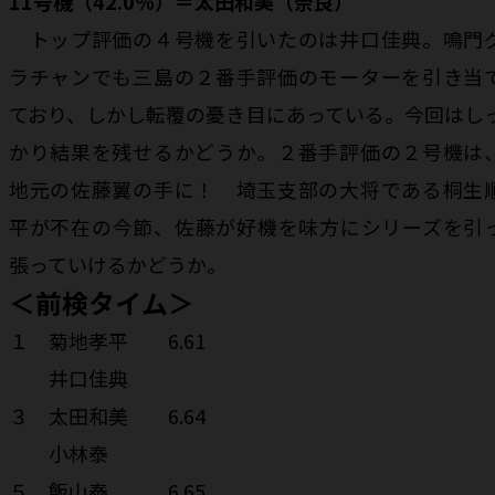
11号機（42.0％）＝太田和美（奈良）
トップ評価の４号機を引いたのは井口佳典。鳴門
ラチャンでも三島の２番手評価のモーターを引き当
ており、しかし転覆の憂き目にあっている。今回はし
かり結果を残せるかどうか。２番手評価の２号機は
地元の佐藤翼の手に！ 埼玉支部の大将である桐生
平が不在の今節、佐藤が好機を味方にシリーズを引
張っていけるかどうか。
＜前検タイム＞
１ 菊地孝平 6.61
井口佳典
３ 太田和美 6.64
小林泰
５ 飯山泰 6.65