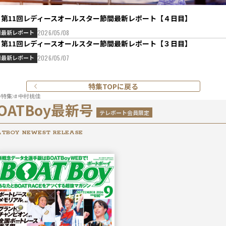
Ⅱ第11回レディースオールスター節間最新レポート【４日目】
間最新レポート
2026/05/08
Ⅱ第11回レディースオールスター節間最新レポート【３日目】
間最新レポート
2026/05/07
特集TOPに戻る
特集
# 中村桃佳
OATBoy最新号
テレボート会員限定
TBOY NEWEST RELEASE
2026年
9月号