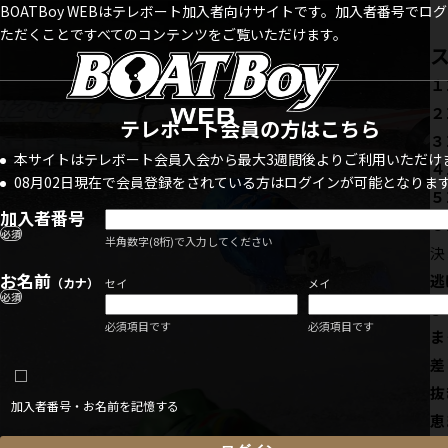
BOATBoy WEBはテレボート加入者向けサイトです。加入者番号でロ
ただくことですべてのコンテンツをご覧いただけます。
１
２
テレボート会員の方はこちら
３
本サイトはテレボート会員入会から最大3週間後よりご利用いただけ
４
08月02日現在で会員登録をされている方はログインが可能となりま
５
加入者番号
６
必須
半角数字(8桁)で入力してください
決
お名前
（カナ）
セイ
メイ
必須
必須項目です
必須項目です
ま
加入者番号・お名前を記憶する