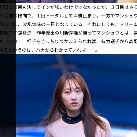
日２日目も決してインが強いわけではなかったが、３日目はさ
が受難の傾向で、１日トータルして４勝止まり。一方でマンシュ
飛び出し、波乱気味の一日となっている。それにしても、ドリー
埜翔子や鎌倉涼、昨年優出の川野芽唯が勝ってマンシュウとは、
たっぷり！ 相手をきっちりつかまえられれば、有力選手から高
えるというのは、ハナからわかっていれば……。