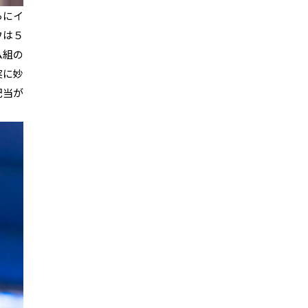
らにイ
ウは５
ム組の
実に妙
配当が