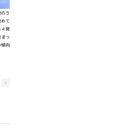
発のう
決めて
は４発
決まっ
い傾向