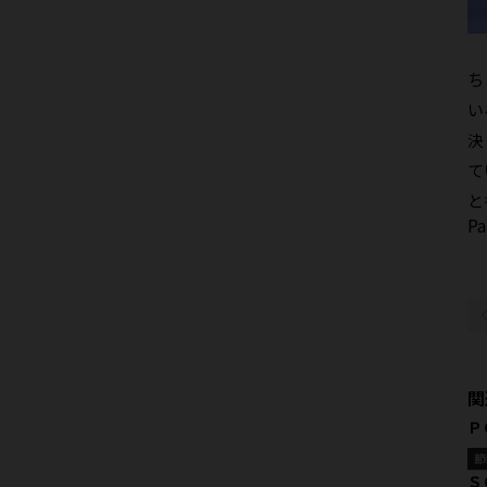
３
ち
い
決
て
と
Pa
関
Ｐ
節
Ｓ