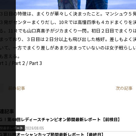
日目の特徴は、まくりが華々しく決まったこと。マンシュウ５
３発がセンターまくりだし、10Ｒでは高憧四季も４カドまくりを
る。11Ｒでも山口真喜子がジカまくり一閃。初日２日目でまくり
まっており、３日目は２日分以上も飛び出した格好。差しもよく
いて、一方でまくり差しがあまり決まっていないのは女子戦らし
も言える。
rt 1
/
Part 2
/
Part 3
前の記事
次の記事
連記事
ＧⅠ第40回レディースチャンピオン節間最新レポート【前検日】
間最新レポート
2026/08/05
Ｇ第31回オーシャンカップ節間最新レポート【最終日】