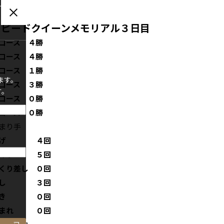
グインい
スピードクイーンメモリアル３日目
コース ４勝
コース ４勝
コース １勝
ます。
コース ３勝
す。
コース ０勝
コース ０勝
まり手
逃げ ４回
まくり ５回
くり差し ０回
差し ３回
抜き ０回
恵まれ ０回