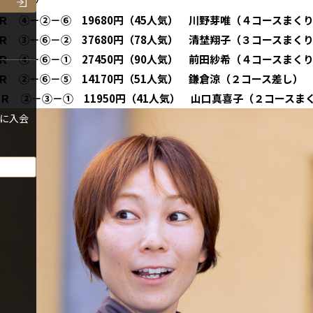
ンシュウ
Ｒ ④－②－⑥ 19680円（45人気） 川野芽唯（４コースまく
Ｒ ③－⑥－② 37680円（78人気） 清埜翔子（３コースまく
Ｒ ④－⑥－① 27450円（90人気） 前田紗希（４コースまく
Ｒ ②－⑥－⑤ 14170円（51人気） 鎌倉涼（２コース差し）
1Ｒ ②－③－① 11950円（41人気） 山口真喜子（２コースま
に入会