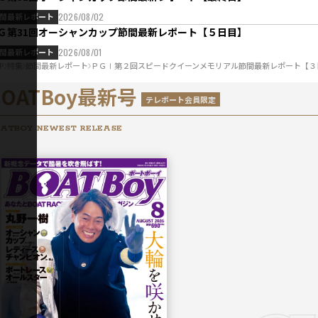
間最新レポート
2026/08/02
Ｇ第31回オーシャンカップ節間最新レポート【５日目】
間最新レポート
2026/08/01
P
特集
節間最新レポート
ＰＧⅠ第２回スピードクイーンメモリアル節間最新レポート【３
】
BOATBoy最新号
テレボート会員限定
ATBOY NEWEST RELEASE
2026年
8月号