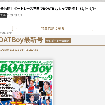
般公開】ボートレース三国でBOATBoyカップ開催！（8/4～8/9）
載記事
2026/08/03
特集TOPに戻る
特集
# PR
OATBoy最新号
テレボート会員限定
TBOY NEWEST RELEASE
2026年
9月号