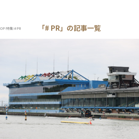
「# PR」の記事一覧
OP
特集
# PR