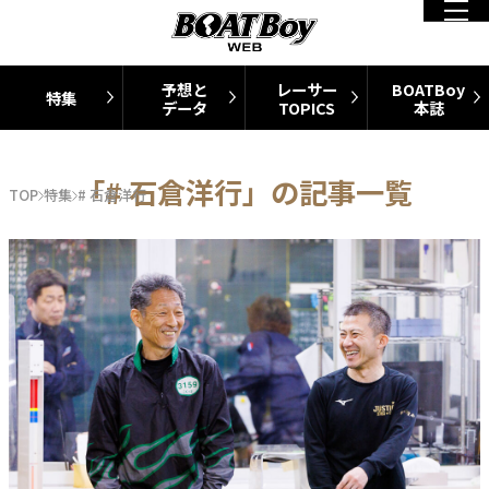
予想と
レーサー
BOATBoy
特集
データ
TOPICS
本誌
「# 石倉洋行」の記事一覧
TOP
特集
# 石倉洋行