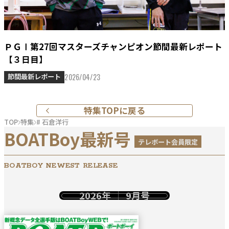
ＰＧⅠ第27回マスターズチャンピオン節間最新レポート
【３日目】
2026/04/23
節間最新レポート
特集TOPに戻る
TOP
特集
# 石倉洋行
BOATBoy最新号
テレボート会員限定
BOATBOY NEWEST RELEASE
2026年
9月号