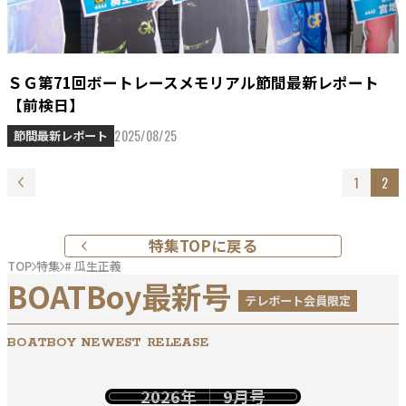
ＳＧ第71回ボートレースメモリアル節間最新レポート
【前検日】
2025/08/25
節間最新レポート
1
2
特集TOPに戻る
TOP
特集
# 瓜生正義
BOATBoy最新号
テレボート会員限定
BOATBOY NEWEST RELEASE
2026年
9月号