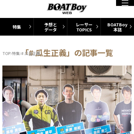
予想と
レーサー
BOATBoy
特集
データ
TOPICS
本誌
「# 瓜生正義」の記事一覧
TOP
特集
# 瓜生正義