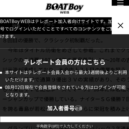
で優勝。予選を３位で通過し、準優で１コースから
げ切って優出切符を手にすると、優勝戦では風速10
の追い風が吹き荒れるなか２コースから差しハンド
BOATBoy WEBはテレボート加入者向けサイトです。加入者番
予想と
レーサー
BOATBoy
特集
データ
TOPICS
本誌
号でログインいただくことですべてのコンテンツをご覧いただ
一閃。毒島にとっては約３年４カ月ぶりとなるＳＧ通
けます。
８回目の優勝で、クラシック初制覇だった。
今年はタイトル防衛をめざして参戦。これまでク
シックの２連覇は97～98年の西島義則、19～20年の
テレボート会員の方はこちら
川元浩が達成しており、大会史上３人目の偉業を狙う
本サイトはテレボート会員入会から最大3週間後よりご利用
毒島は若松で通算９優出３Ｖの実績があり、その
いただけます。
08月02日現在で会員登録をされている方はログインが可能
ち４優出１Ｖを記念レースでマーク。18年には若松
となります。
ーシャンカップで優勝している。ナイターＳＧ優勝７
加入者番号
を誇る毒島が若松クラシックでさらに栄冠を積み上
必須
るのか。
半角数字(8桁)で入力してください
グランプリに続くＳＧ連続Ｖと、クラシック２年連