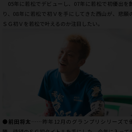
05年に若松でデビューし、07年に若松で初優出を
り、08年に若松で初Ｖを手にしてきた西山が、悲願
ＳＧ初Ｖを若松で叶えるのか注目したい。
●
前田将太
……昨年12月のグランプリシリーズで
勝。待望のＳＧ初タイトルを手にした。今年に入って