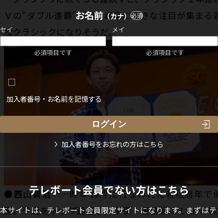
お名前
Ｖの“ダブル連覇”を狙う毒島に大きな注目が集まる
（カナ）
必須
セイ
メイ
松クラシックになりそうだ。
必須項目です
必須項目です
加入者番号・お名前を記憶する
加入者番号をお忘れの方はこちら
テレボート会員でない方はこちら
●
西山貴浩
……昨年10月に行なわれた若松周年で
勝。予選をトップ通過し、準優・優勝戦は１コース
本サイトは、テレボート会員限定サイトになります。まずはテ