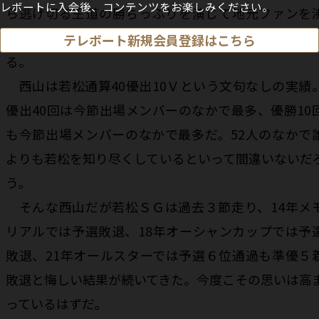
レボートに入会後、コンテンツをお楽しみください。
ら逃げ切る王道の勝ちっぷりを演じて地元ファンを
かせた。若松クラシックでは当地記念連続Ｖがか
テレボート新規会員登録はこちら
る。
西山は若松通算40優出10Ｖという文句なしの実績
優出40回は今節出場メンバーのなかで最多、優勝10
も今節出場メンバーのなかで最多だ。52人のなかで
よりも若松を知り尽くしているといって間違いないだ
う。
そんな西山だが若松ＳＧは過去３節走り、14年メ
リアルでは予選敗退、18年オーシャンカップでは予
敗退、21年オールスターでは予選６位通過も準優５
敗退と悔しい結果が続いてきた。今度こその思いは高
っているはずだ。