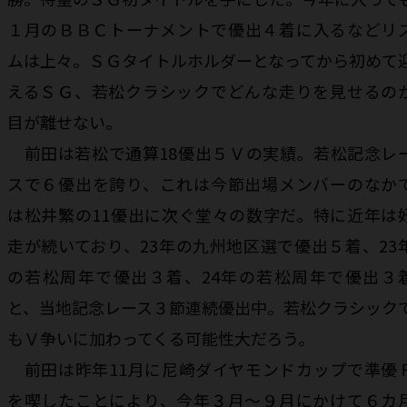
１月のＢＢＣトーナメントで優出４着に入るなどリ
ムは上々。ＳＧタイトルホルダーとなってから初めて
えるＳＧ、若松クラシックでどんな走りを見せるの
目が離せない。
前田は若松で通算18優出５Ｖの実績。若松記念レ
スで６優出を誇り、これは今節出場メンバーのなか
は松井繁の11優出に次ぐ堂々の数字だ。特に近年は
走が続いており、23年の九州地区選で優出５着、23
の若松周年で優出３着、24年の若松周年で優出３
と、当地記念レース３節連続優出中。若松クラシック
もＶ争いに加わってくる可能性大だろう。
前田は昨年11月に尼崎ダイヤモンドカップで準優
を喫したことにより、今年３月～９月にかけて６カ