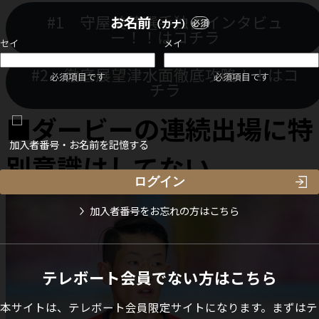
#1 守屋美穂選手独占インタビュ
お名前
（カナ）
必須
ー！！はコチラ
セイ
メイ
#2 徹底展望津水面徹底攻略！！はコ
必須項目です
必須項目です
チラ
■ダービー
の連続出場に特
加入者番号・お名前を記憶する
別意識はしてない
加入者番号をお忘れの方はこちら
テレボート会員でない方はこちら
本サイトは、テレボート会員限定サイトになります。まずはテ