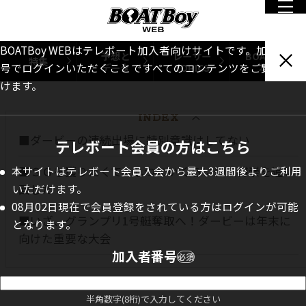
開！ ラストとなる今回は、勝率トップ、年末に向けて照
を合わせる茅原選手にインタビューを実施。 賞金ランキ
BOATBoy WEBはテレボート加入者向けサイトです。加入者番
予想と
レーサー
BOATBoy
グ3位という位置につけている今、目指すは優勝のみ。
特集
データ
TOPICS
本誌
号でログインいただくことですべてのコンテンツをご覧いただ
けます。
INDEX
■ダービーの連続出場に特別意識はしてない
テレボート会員の方はこちら
■ＳＧを獲りたくて、しつこいくらい仲口博崇を追い
本サイトはテレボート会員入会から最大3週間後よりご利用
回した
いただけます。
08月02日現在で会員登録をされている方はログインが可能
■いざ、グランプリ1号艇奪取へ！ダービーは年末に
となります。
向けた重要な大会
加入者番号
必須
半角数字(8桁)で入力してください