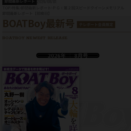
2026/08/01
節間最新レポート
TOP
特集
節間最新レポート
ＰＧⅠ第２回スピードクイーンメモリアル
節間最新レポート【前検日】
BOATBoy最新号
テレボート会員限定
BOATBOY NEWEST RELEASE
2026年
8月号