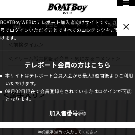
INDEX
＜選手入り＞
BOATBoy WEBはテレボート加入者向けサイトです。加入者番
予想と
レーサー
BOATBoy
特集
データ
TOPICS
本誌
号でログインいただくことですべてのコンテンツをご覧いただ
＜モーター抽選＞
けます。
＜前検タイム＞
＜ドリーム戦共同記者会見・気になるコメント＞
テレボート会員の方はこちら
本サイトはテレボート会員入会から最大3週間後よりご利用
いただけます。
08月02日現在で会員登録をされている方はログインが可能
＜選手入り＞
となります。
加入者番号
必須
半角数字(8桁)で入力してください