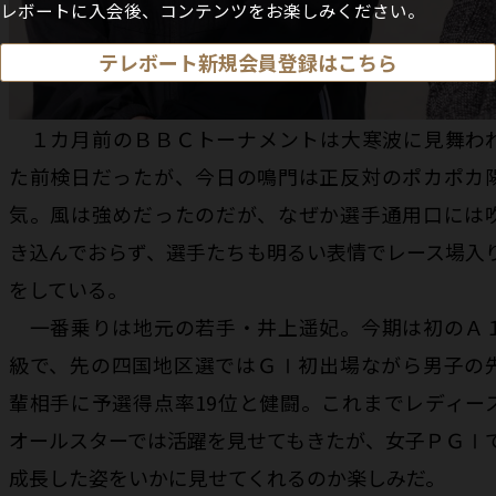
レボートに入会後、コンテンツをお楽しみください。
テレボート新規会員登録はこちら
１カ月前のＢＢＣトーナメントは大寒波に見舞わ
た前検日だったが、今日の鳴門は正反対のポカポカ
気。風は強めだったのだが、なぜか選手通用口には
き込んでおらず、選手たちも明るい表情でレース場入
をしている。
一番乗りは地元の若手・井上遥妃。今期は初のＡ
級で、先の四国地区選ではＧⅠ初出場ながら男子の
輩相手に予選得点率19位と健闘。これまでレディー
オールスターでは活躍を見せてもきたが、女子ＰＧⅠ
成長した姿をいかに見せてくれるのか楽しみだ。