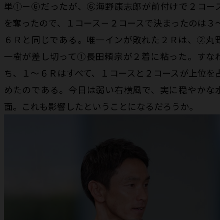
単①－⑥だったが、⑥海野康志郎が前付けで２コー
を奪ったので、１コース－２コースで決まったのは３
６Ｒと同じである。唯一インが敗れた２Ｒは、②丸
一樹が差し切って①長田頼宗が２着に粘った。すな
ち、１～６Ｒはすべて、１コースと２コースが上位を
めたのである。今日は弱い右横風で、実に穏やかな
面。これも影響したということになるだろうか。