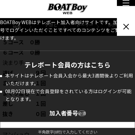
１コース ９勝
２コース ２勝
３コース １勝
BOATBoy WEBはテレボート加入者向けサイトです。加入者番
予想と
レーサー
BOATBoy
特集
データ
TOPICS
本誌
号でログインいただくことですべてのコンテンツをご覧いただ
４コース ０勝
けます。
５コース ０勝
６コース ０勝
決まり手
テレボート会員の方はこちら
逃げ ９回
本サイトはテレボート会員入会から最大3週間後よりご利用
まくり １回
いただけます。
08月02日現在で会員登録をされている方はログインが可能
まくり差し １回
となります。
差し １回
加入者番号
抜き ０回
必須
恵まれ ０回
半角数字(8桁)で入力してください
マンシュウ