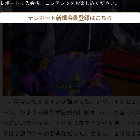
レボートに入会後、コンテンツをお楽しみください。
テレボート新規会員登録はこちら
前半はひたすらインが強かった。いや、インと２
ース、つまり内寄りが圧倒的に強かった、と言った
うがいいだろうか。１～６Ｒまでインが５勝。３～
Ｒは２連単①－②が連発だった。さらに、１Ｒは２