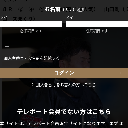
お名前
８Ｒ ②－④－① 19290円（36人気） 山口剛（
（カナ）
必須
セイ
メイ
コースまくり）
必須項目です
必須項目です
加入者番号・お名前を記憶する
加入者番号をお忘れの方はこちら
テレボート会員でない方はこちら
本サイトは、テレボート会員限定サイトになります。まずはテ