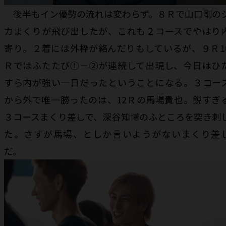
後半もイン優勢の流れは変わらず。８Ｒで山口剛の
カまくりが飛び出したが、これも２コースでやはり
寄り。２着には外枠が絡んだりもしているが、９Ｒ1
Ｒではふたたび①－②が連続して出現し、今日はひ
すら内が強い一日だったということになる。３コー
から外で唯一勝ったのは、12Ｒの馬場貴也。鋭すぎ
３コースまくり差しで、深谷知博のふところを突き刺
た。さすが馬場、としか言いようがないまくり差
だ。