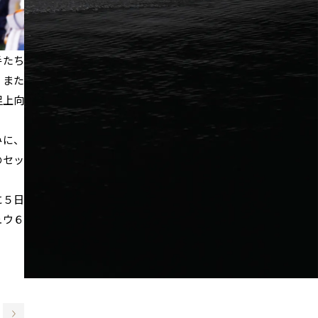
手たち
、また
足上向
みに、
のセッ
に５日
ュウ６