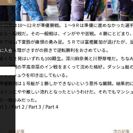
日目は10～12Ｒが準優勝戦。１～9Ｒは準優に進めなかった選
よる一般戦だ。その一般戦は、インがやや苦戦。４勝にとどまり
Ｒでは山下夏鈴が痛恨の勇み足。５Ｒでは富樫麗加が逃げたが、
た三浦永理がさすがの捌きで逆転勝利をおさめている。
に入会
くり２発はいずれも100期生。深川麻奈美と川野芽唯だ。ちな
川は同期の平高奈菜のイン戦をまくって沈めた格好。ダッシュ艇
でマンシュウを叩き出してもいる。
優勝戦は１号艇が１勝しかできないという意外な展開。結果的
はインにやや厳しい流れとなったというわけだ。それでもマンシ
の一発のみだった。
rt 1
/
Part 2
/
Part 3
/
Part 4
前の記事
次の記事