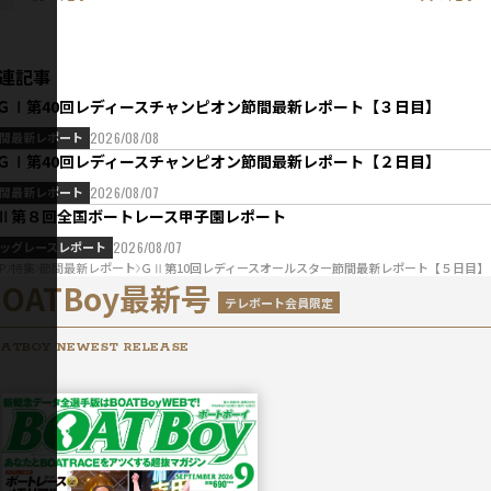
連記事
ＧⅠ第40回レディースチャンピオン節間最新レポート【３日目】
間最新レポート
2026/08/08
ＧⅠ第40回レディースチャンピオン節間最新レポート【２日目】
間最新レポート
2026/08/07
Ⅱ第８回全国ボートレース甲子園レポート
ッグレースレポート
2026/08/07
P
特集
節間最新レポート
ＧⅡ第10回レディースオールスター節間最新レポート【５日目】
BOATBoy最新号
テレボート会員限定
ATBOY NEWEST RELEASE
2026年