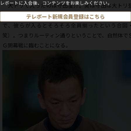
レボートに入会後、コンテンツをお楽しみください。
大トリで入ったのは守田俊介。実は守田は大トリ
場の常連（ほかに白井英治、田村隆信が同じく常
テレボート新規会員登録はこちら
で、彼らが入るとそろそろ全員揃ったという合図
笑）。つまりルーティン通りということで、自然体で
Ｇ開幕戦に臨むことになる。