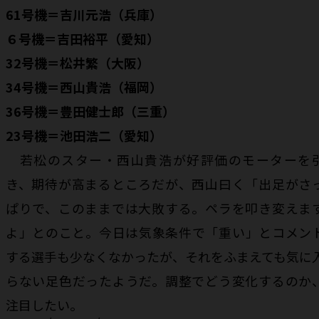
61号機＝吉川元浩（兵庫）
６号機＝吉田裕平（愛知）
32号機＝松井繁（大阪）
34号機＝西山貴浩（福岡）
36号機＝豊田健士郎（三重）
23号機＝池田浩二（愛知）
若松のスター・西山貴浩が好評価のモーターを
き、期待が高まるところだが、西山曰く「出足がさ
ぱりで、このままでは大敗する。ペラを叩き変えま
よ」とのこと。今日は気象条件で「重い」とコメン
する選手も少なくなかったが、それをふまえても気に
らない足色だったようだ。調整でどう変化するのか
注目したい。