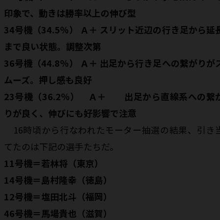
印象で、動きは勝率以上の伸び型
34号機（34.5％） Ａ＋ スリット近辺の行き足から延
まで良い状態。調整次第
36号機（44.8％） Ａ＋ 出足から行き足への繋がりが
ムーズ。押し感も良好
23号機（36.2％） Ａ＋ 出足から直線系への繋
りが良く、伸びにも好影響で注意
16時頃から行なわれたモーター抽選の結果、引き
てたのは下記の選手たちだ。
11号機＝若林将（東京）
14号機＝島村隆幸（徳島）
12号機＝塩田北斗（福岡）
46号機＝馬場貴也（滋賀）