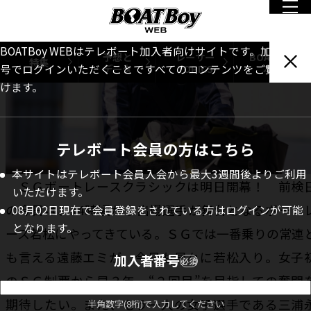
BOATBoy WEBはテレボート加入者向けサイトです。加入者番
予想と
レーサー
BOATBoy
特集
データ
TOPICS
本誌
号でログインいただくことですべてのコンテンツをご覧いただ
けます。
テレボート会員の方はこちら
本サイトはテレボート会員入会から最大3週間後よりご利用
ＳＧボートレースクラシックは明日開幕！ 前検
いただけます。
の今日は、14時頃から出場選手が舞台となるボート
08月02日現在で会員登録をされている方はログインが可能
となります。
ース若松にやってきている。ＳＧでは一番乗りの常連
も言える遠藤エミが、今日も早々に若松入り。女子
加入者番号
必須
のＳＧ制覇から早３年。“２回目”を目指しての奮闘
期待したい。また、もう一人の女子選手である三浦
半角数字(8桁)で入力してください