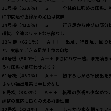
11号機（53.6％） Ｓ 全体的に強めの印象。
に中間速や直線系の足色は抜群
14号機（41.9％） Ｓ 行き足から伸びの部分
超抜。全速スリットなら敵なし
12号機（62.1％） Ａ＋＋ 出足、行き足、回り
と、実戦で活きる足が上位の印象
46号機（50.0％） Ａ＋＋ まさにパワー機。まだ噴き
うな印象で番狂わせあり？
61号機（45.2％） Ａ＋＋ 初下ろしから準優出を
さない強出足系で申し分なし
６号機（38.8％） Ａ＋＋ 転覆の影響も少なめで
調整の反応も良くみえる好素性機
32号機（33.3％） Ａ＋ しっかり水を掴んでい