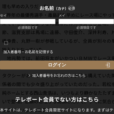
理も早めの入りだった。
お名前
（カナ）
必須
昨年の最優秀選手・毒島誠も早めにレース場にやっ
セイ
メイ
来ている。同じような時間帯には馬場貴也も登場。
必須項目です
必須項目です
節、滋賀支部は馬場に遠藤、守田俊介、深井利寿、
橋幸貴、丸野一樹が参戦しているが、全員が別々の
独入りとなっていた。
加入者番号・お名前を記憶する
地元勢では、前田将太がいかついＢＭＷでレース
入り。よく見ると、これがタクシー！ こんな豪華
タクシーがあるとは、と選手たちを待ち構えていた
加入者番号をお忘れの方はこちら
係者の間でも少々盛り上がっていたのだった。若松
純ホームとする西山貴浩は、いつもより静かなたたず
テレボート会員でない方はこちら
いで登場。悲願の若松ＳＧ制覇に向けて、すでに気合
高まっているように見えた。
本サイトは、テレボート会員限定サイトになります。まずはテ