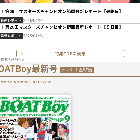
ＧⅠ第26回マスターズチャンピオン節間最新レポート【最終日】
間最新レポート
2025/04/27
ＧⅠ第26回マスターズチャンピオン節間最新レポート【５日目】
間最新レポート
2025/04/26
特集TOPに戻る
特集
# 萩原秀人
OATBoy最新号
テレボート会員限定
TBOY NEWEST RELEASE
2026年
9月号