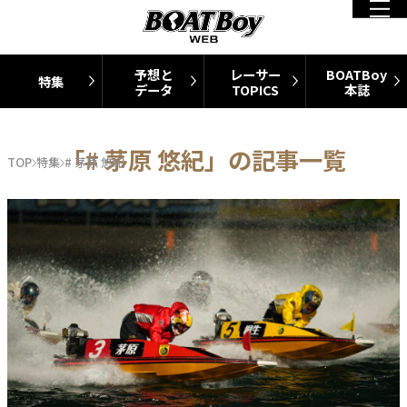
予想と
レーサー
BOATBoy
特集
データ
TOPICS
本誌
「# 茅原 悠紀」の記事一覧
TOP
特集
# 茅原 悠紀