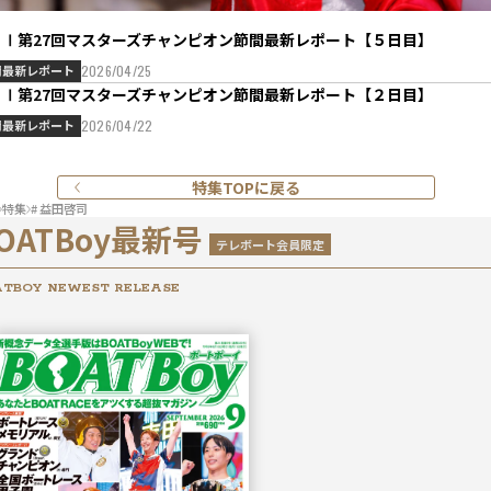
ＧⅠ第27回マスターズチャンピオン節間最新レポート【５日目】
間最新レポート
2026/04/25
ＧⅠ第27回マスターズチャンピオン節間最新レポート【２日目】
間最新レポート
2026/04/22
特集TOPに戻る
特集
# 益田啓司
OATBoy最新号
テレボート会員限定
TBOY NEWEST RELEASE
2026年
9月号