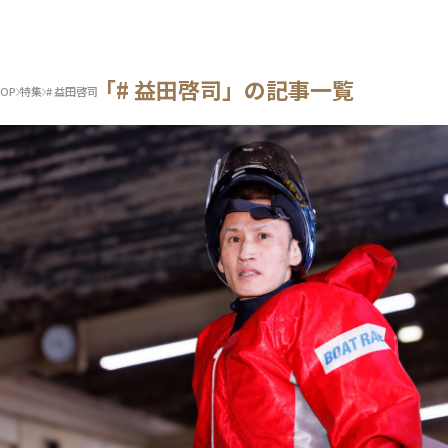
「# 益田啓司」の記事一覧
OP
特集
# 益田啓司