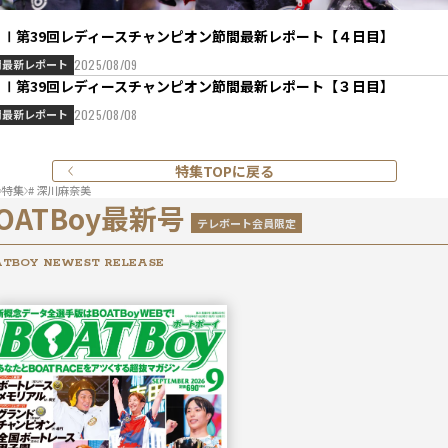
ＧⅠ第39回レディースチャンピオン節間最新レポート【４日目】
間最新レポート
2025/08/09
ＧⅠ第39回レディースチャンピオン節間最新レポート【３日目】
間最新レポート
2025/08/08
特集TOPに戻る
特集
# 深川麻奈美
OATBoy最新号
テレボート会員限定
TBOY NEWEST RELEASE
2026年
9月号