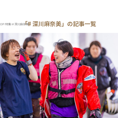
「# 深川麻奈美」の記事一覧
OP
特集
# 深川麻奈美