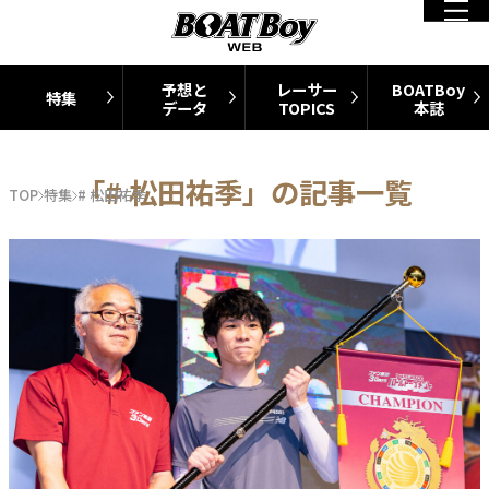
予想と
レーサー
BOATBoy
特集
データ
TOPICS
本誌
「# 松田祐季」の記事一覧
TOP
特集
# 松田祐季