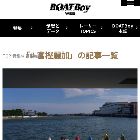
予想と
レーサー
BOATBoy
特集
データ
TOPICS
本誌
「# 富樫麗加」の記事一覧
TOP
特集
# 富樫麗加