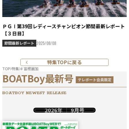
ＰＧⅠ第39回レディースチャンピオン節間最新レポート
【３日目】
2025/08/08
節間最新レポート
特集TOPに戻る
TOP
特集
# 富樫麗加
BOATBoy最新号
テレボート会員限定
BOATBOY NEWEST RELEASE
2026年
9月号