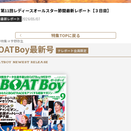
Ⅱ第11回レディースオールスター節間最新レポート【３日目】
間最新レポート
2026/05/07
特集TOPに戻る
特集
# 宇野弥生
OATBoy最新号
テレボート会員限定
TBOY NEWEST RELEASE
2026年
9月号