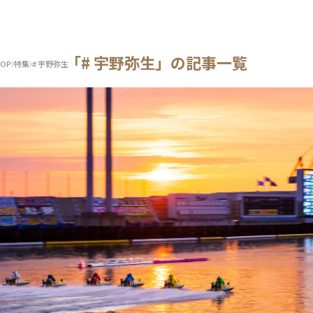
「# 宇野弥生」の記事一覧
OP
特集
# 宇野弥生