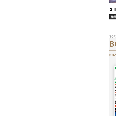
Ｇ
節
TOP
B
BOA