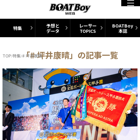
予想と
レーサー
BOATBoy
特集
データ
TOPICS
本誌
「# 坪井康晴」の記事一覧
TOP
特集
# 坪井康晴