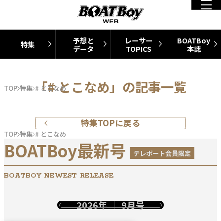
予想と
レーサー
BOATBoy
特集
データ
TOPICS
本誌
「# とこなめ」の記事一覧
TOP
特集
# とこなめ
特集TOPに戻る
TOP
特集
# とこなめ
BOATBoy最新号
テレボート会員限定
BOATBOY NEWEST RELEASE
2026年
9月号