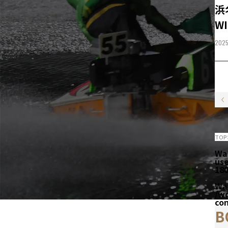
浜
WI
2025
TOP
Wa
us
18
Wa
/w
co
B