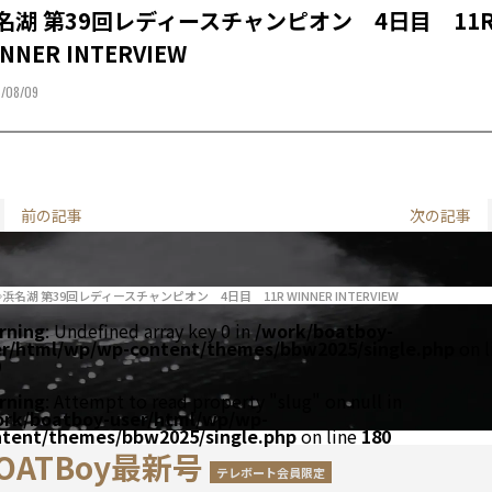
名湖 第39回レディースチャンピオン 4日目 11
NNER INTERVIEW
/08/09
前の記事
次の記事
浜名湖 第39回レディースチャンピオン 4日目 11R WINNER INTERVIEW
rning
: Undefined array key 0 in
/work/boatboy-
er/html/wp/wp-content/themes/bbw2025/single.php
on l
0
rning
: Attempt to read property "slug" on null in
ork/boatboy-user/html/wp/wp-
ntent/themes/bbw2025/single.php
on line
180
OATBoy最新号
テレボート会員限定