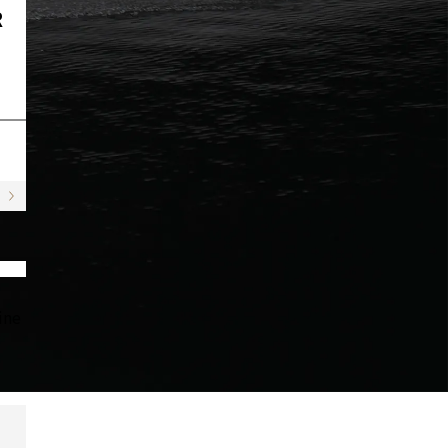
R
ine