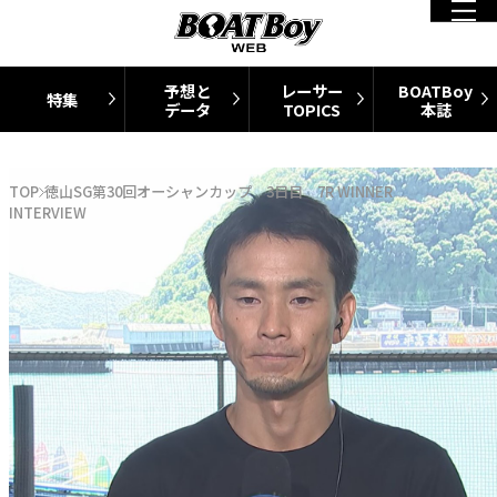
予想と
レーサー
BOATBoy
特集
データ
TOPICS
本誌
TOP
徳山SG第30回オーシャンカップ 3日目 7R WINNER
INTERVIEW