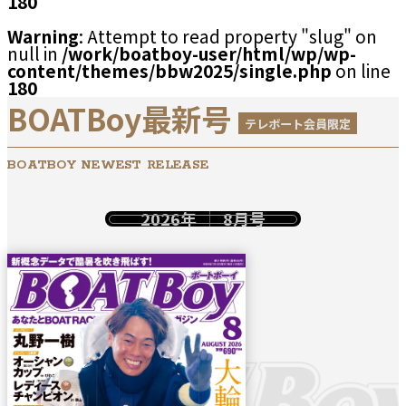
180
Warning
: Attempt to read property "slug" on
null in
/work/boatboy-user/html/wp/wp-
content/themes/bbw2025/single.php
on line
180
BOATBoy最新号
テレボート会員限定
BOATBOY NEWEST RELEASE
2026年
8月号