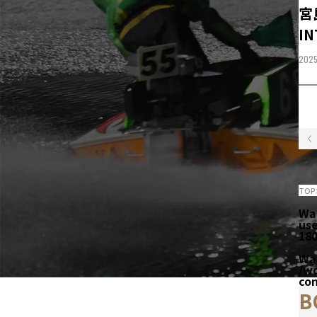
宮
IN
2025
TOP
Wa
us
18
Wa
/w
co
B