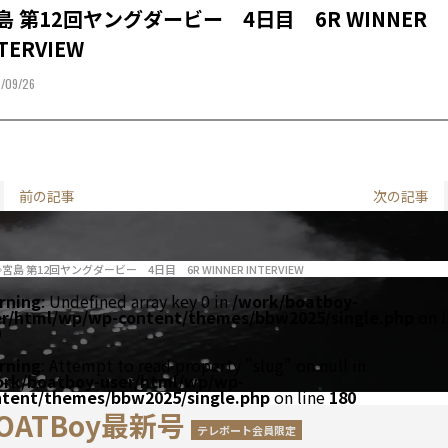
島 第12回ヤングダービー 4日目 6R WINNER
TERVIEW
/09/26
前の記事
次の記事
宮島 第12回ヤングダービー 4日目 6R WINNER INTERVIEW
rning
: Undefined array key 0 in
/work/boatboy-
er/html/wp/wp-content/themes/bbw2025/single.php
on l
0
rning
: Attempt to read property "slug" on null in
ork/boatboy-user/html/wp/wp-
ntent/themes/bbw2025/single.php
on line
180
OATBoy最新号
テレボート会員限定