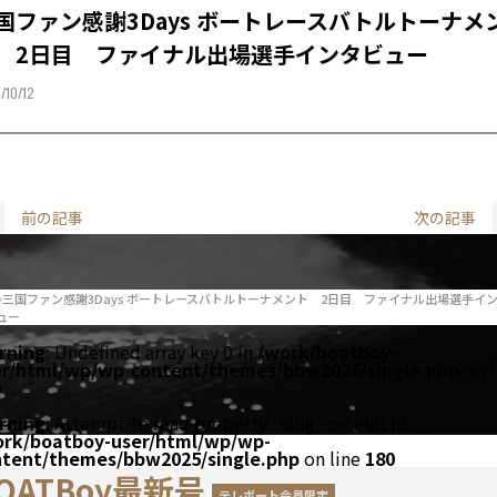
国ファン感謝3Days ボートレースバトルトーナメ
 2日目 ファイナル出場選手インタビュー
/10/12
前の記事
次の記事
三国ファン感謝3Days ボートレースバトルトーナメント 2日目 ファイナル出場選手イ
ュー
rning
: Undefined array key 0 in
/work/boatboy-
er/html/wp/wp-content/themes/bbw2025/single.php
on l
0
rning
: Attempt to read property "slug" on null in
ork/boatboy-user/html/wp/wp-
ntent/themes/bbw2025/single.php
on line
180
OATBoy最新号
テレボート会員限定