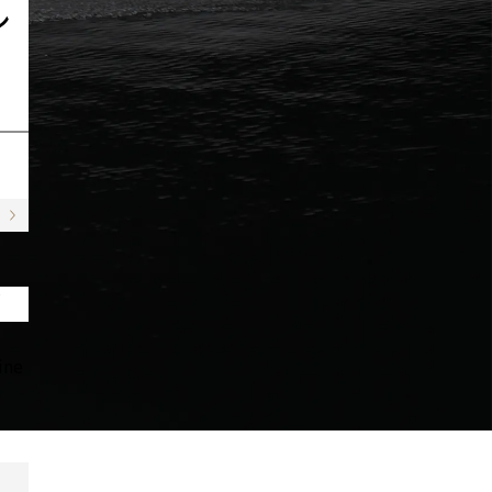
ン
ン
ine