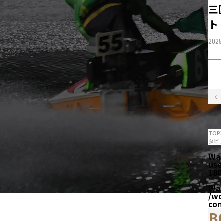
三
ト
2025
TOP
タビ
Wa
us
18
Wa
/w
co
B