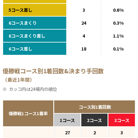
5コース差し
3
0.6%
6コースまくり
24
0.3%
6コースまくり差し
4
1.1%
6コース差し
18
0.1%
優勝戦コース別1着回数&決まり手回数
（最近1年間）
カッコ内は24場内の順位
コース別1着回数
優勝戦1コース1着率
1コース
2コース
3コース
27
2
3