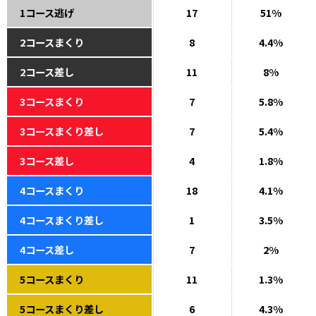
1コース逃げ
17
51%
2コースまくり
8
4.4%
2コース差し
11
8%
3コースまくり
7
5.8%
3コースまくり差し
7
5.4%
3コース差し
4
1.8%
4コースまくり
18
4.1%
4コースまくり差し
1
3.5%
4コース差し
7
2%
5コースまくり
11
1.3%
5コースまくり差し
6
4.3%