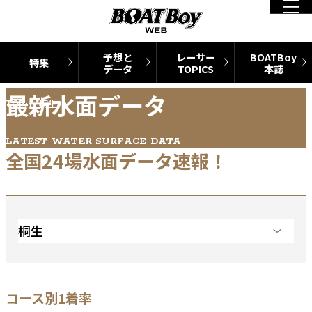
予想と
レーサー
BOATBoy
特集
データ
TOPICS
本誌
最新水面データ
TOP
1_桐生
LATEST WATER SURFACE DATA
全国24場水面データ速報！
桐生
コース別1着率