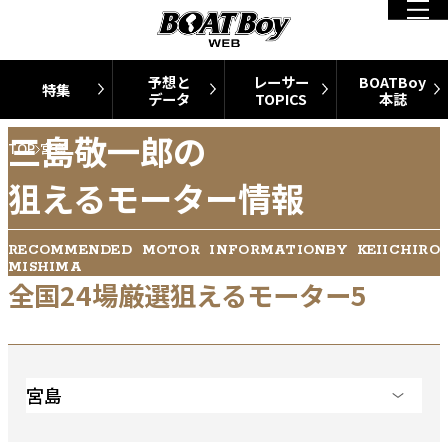
予想と
レーサー
BOATBoy
特集
データ
TOPICS
本誌
三島敬一郎の
TOP
宮島
狙えるモーター情報
RECOMMENDED MOTOR INFORMATIONBY KEIICHIRO
MISHIMA
全国24場厳選狙えるモーター5
宮島