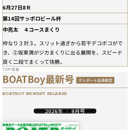
6月27日8Ｒ
第14回サッポロビール杯
中亮太 ４コースまくり
枠なり３対３。スリット過ぎから若干デコボコがで
き、②坂東満がジカまくりに出る展開を、スピード
良く二段でまくって快勝。
TOP
宮島
BOATBoy最新号
テレボート会員限定
BOATBOY NEWEST RELEASE
2026年
9月号