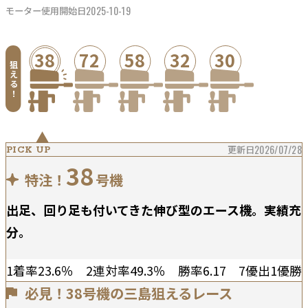
2025-10-19
モーター使用開始日
38
72
58
32
30
狙
え
る
！
更新日
2026/07/28
PICK UP
38
特注！
号機
出足、回り足も付いてきた伸び型のエース機。実績充
分。
1着率23.6％ 2連対率49.3％ 勝率6.17 7優出1優勝
必見！38号機の三島狙えるレース