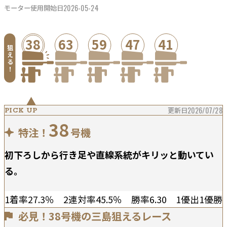
2026-05-24
モーター使用開始日
38
63
59
47
41
狙
え
る
！
更新日
2026/07/28
PICK UP
38
特注！
号機
初下ろしから行き足や直線系統がキリッと動いてい
る。
1着率27.3％ 2連対率45.5％ 勝率6.30 1優出1優勝
必見！38号機の三島狙えるレース