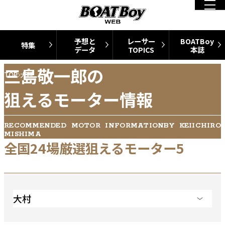
予想と
レーサー
BOATBoy
特集
データ
TOPICS
本誌
三島敬一郎の
TOP
大村
狙えるモーター情報
RECOMMENDED MOTOR INFORMATIONBY KEIICHIRO
MISHIMA
全国24場厳選狙えるモーター5
大村