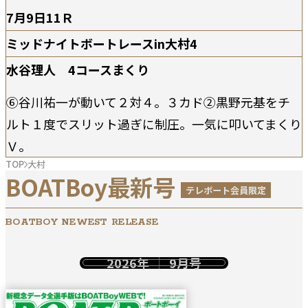
7月9日11Ｒ
ミッドナイトボートレースin大村4
水谷理人 4コースまくり
⑥谷川祐一が動いて２対４。３カド②黒野元基をチ
ルト１度でスリット過ぎに制圧。一気に叩いてまくり
Ｖ。
TOP
大村
BOATBoy最新号
テレボート会員限定
BOATBOY NEWEST RELEASE
2026年
9月号