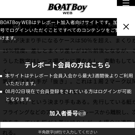
「まくり差し」は名前どおりの合わせ技。自分より
側にいる１艇以上をまくったうえで内にいる艇を差
BOATBoy WEBはテレボート加入者向けサイトです。加入者番
予想と
レーサー
BOATBoy
特集
高等テクニックだ。
データ
TOPICS
本誌
号でログインいただくことですべてのコンテンツをご覧いただ
けます。
逃げが決まり手になるケースは50％を超え、まくり
15％程度、差しとまくり差しが12％前後となるが、
うした数字はレース場ごとに異なるし、変動もして
テレボート会員の方はこちら
く。
本サイトはテレボート会員入会から最大3週間後よりご利用
第五の決まり手が「抜き」。これは１周２マーク以
いただけます。
の逆転によって１着になること。
08月02日現在で会員登録をされている方はログインが可能
となります。
「恵まれ」という決まり手もある。先行している艇
フライングなどのアクシデントでレースから離脱し、
加入者番号
必須
位を走っていた艇が１着に繰り上がった場合に適用
れる。
半角数字(8桁)で入力してください