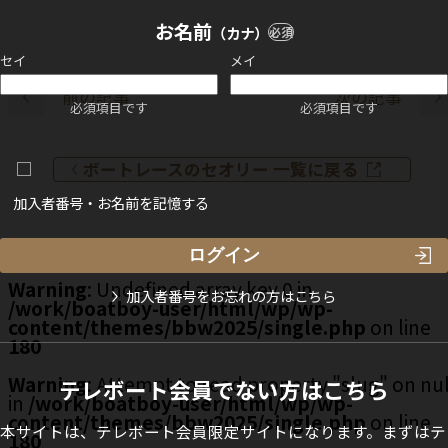
お名前
（カナ）
必須
セイ
メイ
前の記事
次の記事
必須項目です
必須項目です
ボートレースのセオリー 一覧に戻る
加入者番号・お名前を記憶する
TOP
ボートレースのセオリー
3-2.「決まり手」とは何か
Warning
: Undefined array key 0 in
加入者番号をお忘れの方はこちら
/work/boatboy-user/html/wp/wp-
content/themes/bbw2025/single.php
on line
180
Warning
: Attempt to read property "slug" on nul
テレボート会員でない方はこちら
in
/work/boatboy-user/html/wp/wp-
content/themes/bbw2025/single.php
on line
本サイトは、テレボート会員限定サイトになります。まずはテ
180