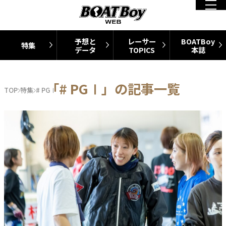
予想と
レーサー
BOATBoy
特集
データ
TOPICS
本誌
「# PGⅠ」の記事一覧
TOP
特集
# PGⅠ