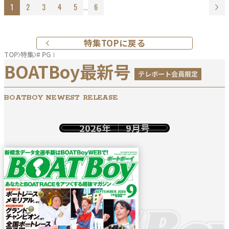
1
2
3
4
5
...
6
特集TOPに戻る
TOP
特集
# PGⅠ
BOATBoy最新号
テレボート会員限定
BOATBOY NEWEST RELEASE
2026年
9月号