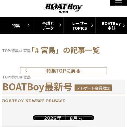
予想と
レーサー
BOATBoy
特集
データ
TOPICS
本誌
「# 宮島」の記事一覧
TOP
特集
# 宮島
特集TOPに戻る
TOP
特集
# 宮島
BOATBoy最新号
テレボート会員限定
BOATBOY NEWEST RELEASE
2026年
8月号