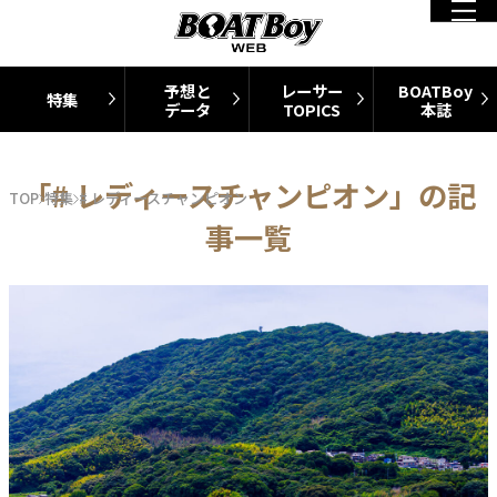
予想と
レーサー
BOATBoy
特集
データ
TOPICS
本誌
「# レディースチャンピオン」の記
TOP
特集
# レディースチャンピオン
事一覧