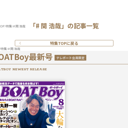
「# 関 浩哉」の記事一覧
OP
特集
# 関 浩哉
特集TOPに戻る
特集
# 関 浩哉
OATBoy最新号
テレボート会員限定
TBOY NEWEST RELEASE
2026年
8月号