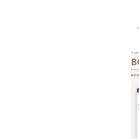
T
TOP
B
BOA