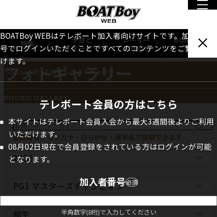
BOATBoy WEBはテレボート加入者向けサイトです。加入者番
予想と
レーサー
BOATBoy
特集
データ
TOPICS
本誌
号でログインいただくことですべてのコンテンツをご覧いただ
けます。
フォトギャラリー
TOP
レーサーTOPICS
フォトギャラリー
PHOTO GALLERY
テレボート会員の方はこちら
本サイトはテレボート会員入会から最大3週間後よりご利用
いただけます。
登録番号、カタカナ・ひらがな・漢字名で検索できます
08月02日現在で会員登録をされている方はログインが可能
となります。
加入者番号
必須
半角数字(8桁)で入力してください