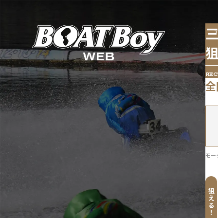
T
RE
全
モー
狙
え
る
！