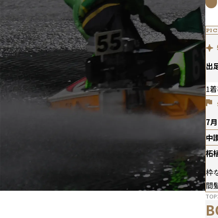
PIC
出
1着
7月
中
柘
枠
間
TOP
B