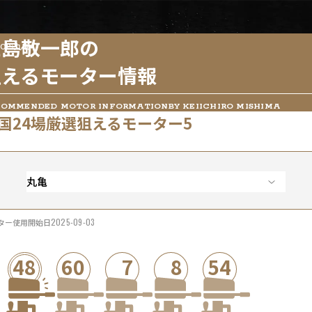
三島敬一郎の
OP
丸亀
狙えるモーター情報
COMMENDED MOTOR INFORMATIONBY KEIICHIRO MISHIMA
国24場厳選狙えるモーター5
丸亀
2025-09-03
ター使用開始日
48
60
7
8
54