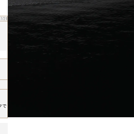
7/28
クで