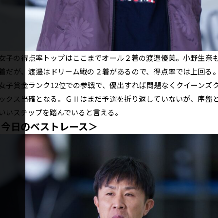
子の得点率トップはここまでオール２着の渡邉優美。小野生奈
着だが、渡邊はドリーム戦の２着があるので、得点率では上回る
女子賞金ランク12位での参戦で、優出すれば問題なくクイーンズ
ックス当確となる。ＧⅡはまだ予選を折り返していないが、序盤
いいステップを踏んでいると言える。
＜今日のベストレース＞