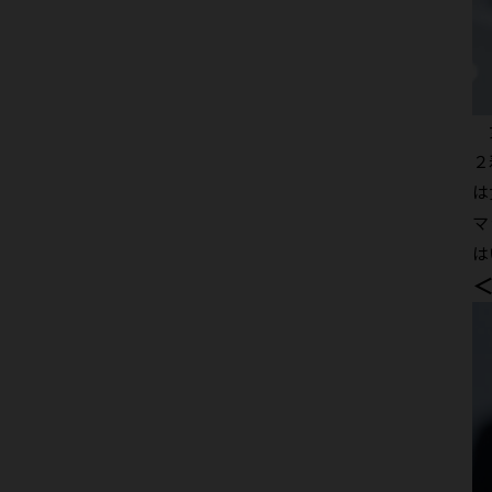
女
２
は
マ
は