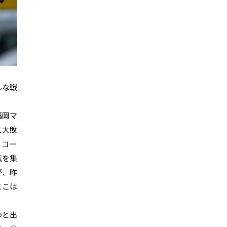
んな戦
福岡マ
に大敗
４コー
気を集
が、昨
ここは
わと出