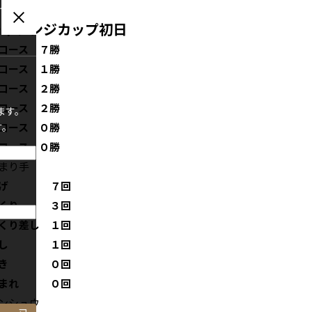
グインい
チャレンジカップ初日
コース ７勝
コース １勝
コース ２勝
コース ２勝
ます。
す。
コース ０勝
コース ０勝
決まり手
逃げ ７回
まくり ３回
くり差し １回
差し １回
抜き ０回
恵まれ ０回
ンシュウ