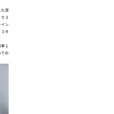
した深
くり３
りイン
、３Ｒ
点率１
っての