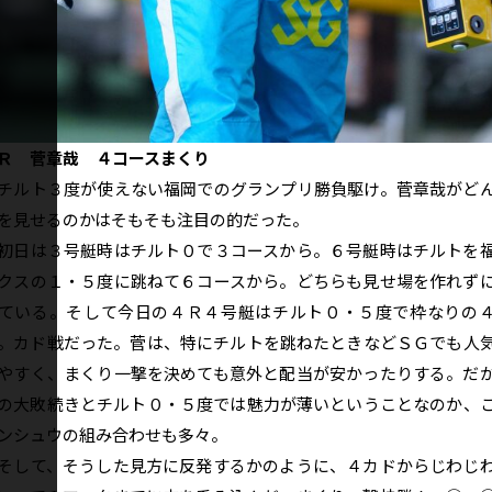
Ｒ 菅章哉 ４コースまくり
ルト３度が使えない福岡でのグランプリ勝負駆け。菅章哉がど
を見せるのかはそもそも注目の的だった。
日は３号艇時はチルト０で３コースから。６号艇時はチルトを
クスの１・５度に跳ねて６コースから。どちらも見せ場を作れず
ている。そして今日の４Ｒ４号艇はチルト０・５度で枠なりの
。カド戦だった。菅は、特にチルトを跳ねたときなどＳＧでも人
やすく、まくり一撃を決めても意外と配当が安かったりする。だ
の大敗続きとチルト０・５度では魅力が薄いということなのか、
ンシュウの組み合わせも多々。
して、そうした見方に反発するかのように、４カドからじわじ