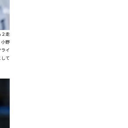
も２走
。小野
クライ
として