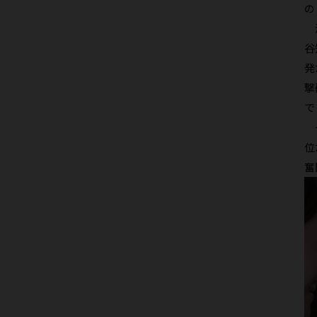
の
決
谷
発
撃
で
そ
位
奮