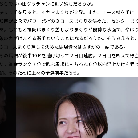
ＳＧでは戸田グラチャンに近い感じだろうか。
まり手を見ると、４カドまくりが２発。また、エース機を手に
知博が２Ｒでパワー発揮の３コースまくりを決めた。センターま
だ。もともと福岡はまくり差しよりまくりが優勢な水面で、やは
破のカギはまくる選手ということになるだろうか。そう考えると
３コースまくり差しを決めた馬場貴也はさすがの一語である。
の馬場が後半10Ｒを逃げ切って２日目連勝。２日目を終えて得
だ。賞金ランク７位で臨む馬場はもちろん６位以内浮上だけを狙
闘。そのために上々の予選前半だろう。