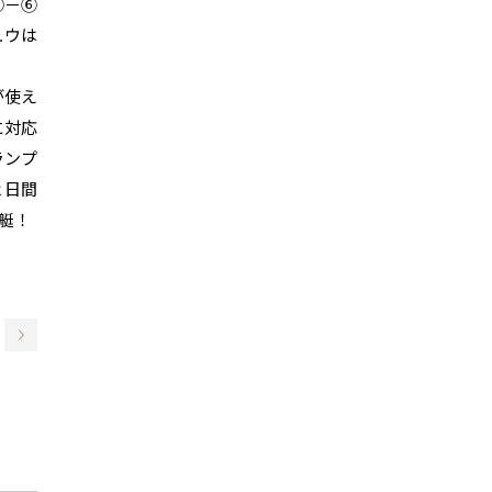
③－⑥
ュウは
が使え
に対応
ランプ
２日間
艇！