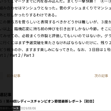
いって１マークまでに内を呑み込んだ。まくり一撃快勝！ ④－
組み合わせはマンシュウとなった。菅のダッシュまくりでマンシ
外と珍しかったりするわけである。
の勝ち方を菅らしいと表現するべきかどうかは難しいが、３度
い以上、臨機応変に持ち前の伸びを引き出すしかない今節。そこ
てみせての、必殺まくり炸裂と評価してもいいのではないか。グ
に行くにはまず予選突破を果たさなければならないだけに、残り
どう戦うのか、ますます楽しみになってきた。なお、３日目は１号
rt 1
/
Part 2
/
Part 3
前の記事
次の記事
連記事
ＧⅠ第40回レディースチャンピオン節間最新レポート【初日】
間最新レポート
2026/08/06