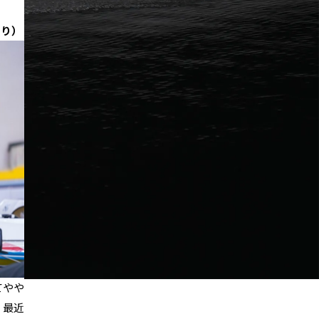
）
くり）
てやや
。最近