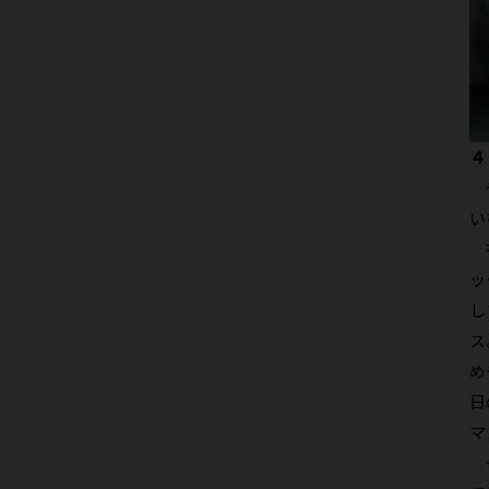
４
チ
い
初
ッ
し
ス
め
日
マ
そ