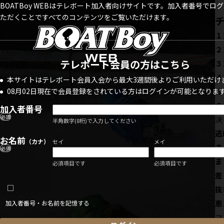
BOATBoy WEBはテレボート加入者向けサイトです。加入者番号でロ
ただくことですべてのコンテンツをご覧いただけます。
１
２
テレボート会員の方はこちら
３
４
本サイトはテレボート会員入会から最大3週間後よりご利用いただけ
08月02日現在で会員登録をされている方はログインが可能となりま
５
６
加入者番号
必須
半角数字(8桁)で入力してください
お名前
（カナ）
セイ
メイ
必須
ま
必須項目です
必須項目です
加入者番号・お名前を記憶する
マ