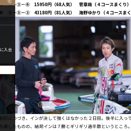
Ｒ ④－③－⑥ 15950円（68人気） 菅章哉（４コースまくり
Ｒ ④－⑤－③ 43180円（81人気） 海野ゆかり（４コースま
に入会
日につづき、インが決して強くはなかった２日目。後半に入っ
ち直したものの、結局インは７勝とギリギリ過半数というところ