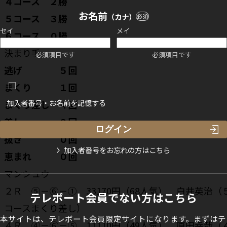
４コース ２勝
お名前
（カナ）
必須
５コース ３勝
セイ
メイ
６コース ０勝
決まり手
必須項目です
必須項目です
逃げ ５回
まくり １回
加入者番号・お名前を記憶する
まくり差し ４回
差し ２回
抜き ０回
加入者番号をお忘れの方はこちら
恵まれ ０回
マンシュウ
２Ｒ ⑤－⑥－① 33170円（68人気） 白井英治（
テレボート会員でない方はこちら
コースまくり差し）
本サイトは、テレボート会員限定サイトになります。まずはテ
４Ｒ ④－⑥－⑤ 11110円（49人気） 原田幸哉（