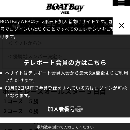
INDEX
ボートレースオールスター５日目
BOATBoy WEBはテレボート加入者向けサイトです。加入者番
予想と
レーサー
BOATBoy
特集
データ
TOPICS
本誌
号でログインいただくことですべてのコンテンツをご覧いただ
＜準優勝戦＞
けます。
＜ピットから＞
＜優勝戦メンバー決定＞
テレボート会員の方はこちら
本サイトはテレボート会員入会から最大3週間後よりご利用
いただけます。
08月02日現在で会員登録をされている方はログインが可能
ボートレースオールスター５日目
となります。
１コース ５勝
加入者番号
必須
２コース ０勝
３コース ２勝
半角数字(8桁)で入力してください