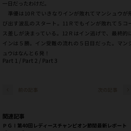
一日だったわけだ。
準優は10Ｒでいきなりインが敗れてマンシュウが
び出す波乱のスタート。11Ｒでもインが敗れて５コ
ス差しが決まっている。12Ｒはイン逃げで、最終的
インは５勝。イン受難の流れの５日目だった。マン
ュウはなんと６発！
Part 1
/
Part 2
/
Part 3
前の記事
次の記事
関連記事
ＰＧⅠ第40回レディースチャンピオン節間最新レポート