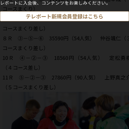
レボートに入会後、コンテンツをお楽しみください。
コースまくり）
テレボート新規会員登録はこちら
７Ｒ ⑤－②－① 49520円（83人気） 守田俊介（
コースまくり差し）
８Ｒ ③－⑤－⑥ 35590円（54人気） 仲谷颯仁（
コースまくり差し）
10Ｒ ④－②－③ 18560円（54人気） 定松勇
（４コース差し）
11Ｒ ⑤－②－③ 27860円（90人気） 上野真之
（５コースまくり差し）