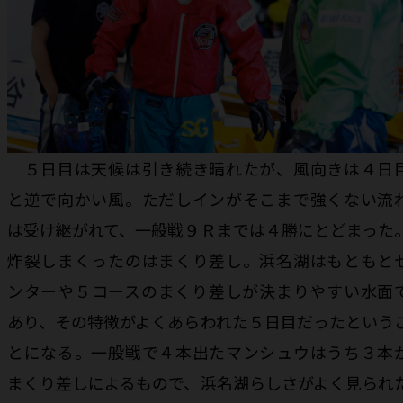
５日目は天候は引き続き晴れたが、風向きは４日
と逆で向かい風。ただしインがそこまで強くない流
は受け継がれて、一般戦９Ｒまでは４勝にとどまった
炸裂しまくったのはまくり差し。浜名湖はもともと
ンターや５コースのまくり差しが決まりやすい水面
あり、その特徴がよくあらわれた５日目だったという
とになる。一般戦で４本出たマンシュウはうち３本
まくり差しによるもので、浜名湖らしさがよく見られ